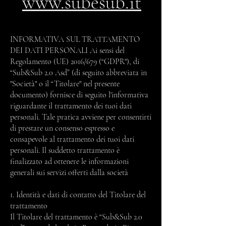
www.subesub.it
INFORMATIVA SUL TRATTAMENTO
DEI DATI PERSONALI Ai sensi del
Regolamento (UE) 2016/679 (“GDPR"), di
“Sub&Sub 2.0 Asd” (di seguito abbreviata in
"Società" o il “Titolare" nel presente
documento) fornisce di seguito l'informativa
riguardante il trattamento dei tuoi dati
personali. Tale pratica avviene per consentirti
di prestare un consenso espresso e
consapevole al trattamento dei tuoi dati
personali. Il suddetto trattamento è
finalizzato ad ottenere le informazioni
generali sui servizi offerti dalla società
1. Identità e dati di contatto del Titolare del
trattamento
Il Titolare del trattamento è “Sub&Sub 2.0