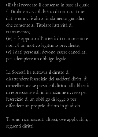
(iii) hai revocato il consenso in base al quale
il Titolare aveva il diritto di trattare i tuoi
dati e non vi è altro fondamento giuridico
che consente al Titolare l'attività di
trattamento;
(iv) si è opposto all'attività di trattamento e
non c'è un motivo legittimo prevalente;
(v) i dati personali devono essere cancellati
per adempiere un obbligo legale.
La Società ha tuttavia il diritto di
disattendere l'esercizio dei suddetti diritti di
cancellazione se prevale il diritto alla libertà
di espressione e di informazione ovvero per
l'esercizio di un obbligo di legge o per
difendere un proprio diritto in giudizio.
Ti sono riconosciuti altresì, ove applicabili, i
seguenti diritti: