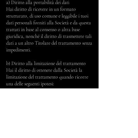
a) Diritto alla portabilità dei dati
Hai diritto di ricevere in un formato
strutturato, di uso comune e leggibile i tuoi
dati personali forniti alla Società e da questa
trattati in base al consenso o altra base
giuridica, nonché il diritto di trasmettere tali
dati a un altro Titolare del trattamento senza
impedimenti.
b) Diritto alla limitazione del trattamento
Hai il diritto di ottenere dalla Società la
limitazione del trattamento quando ricorre
una delle seguenti ipotesi:
(i) per il periodo necessario al Titolare per
verificare l'esattezza di tali dati personali che
ti riguardano di cui ha contestato l'esattezza;
(ii) in caso di trattamento illecito dei tuoi
dati personali;
(iii) anche se i tuoi dati personali non sono
necessari per le finalità del