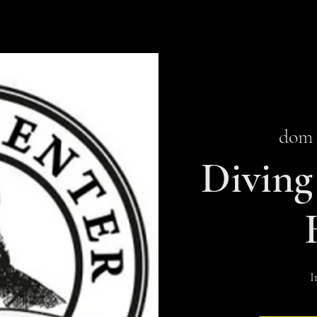
dom 
Diving
I