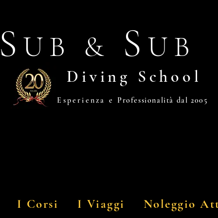
S
S
UB &
U
Diving School
Esperienza e
Professionalità dal 2005
I Corsi
I Viaggi
Noleggio At