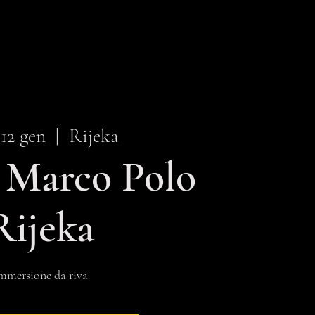
12 gen
  |  
Rijeka
 Marco Polo
Rijeka
mmersione da riva