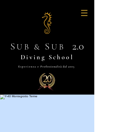
2.0
S
S
UB &
UB
Diving School
Esperienza e
Professionalità dal 2005