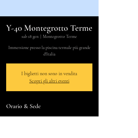
Y-40 Montegrotto Terme
sab 18 gen
  |  
Montegrotto Terme
Immersione presso la piscina termale più grande
d'Italia
I biglietti non sono in vendita
Scopri gli altri eventi
Orario & Sede
18 gen 2025, 09:30 – 14:00
Montegrotto Terme, Via Cataio, 42, 35036
Montegrotto Terme PD, Italia