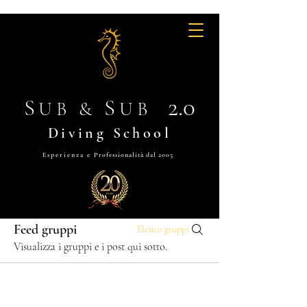
2.0
S
S
UB &
UB
Diving School
Esperienza e
Professionalità dal 2005
Feed gruppi
Elenco gruppi
Visualizza i gruppi e i post qui sotto.