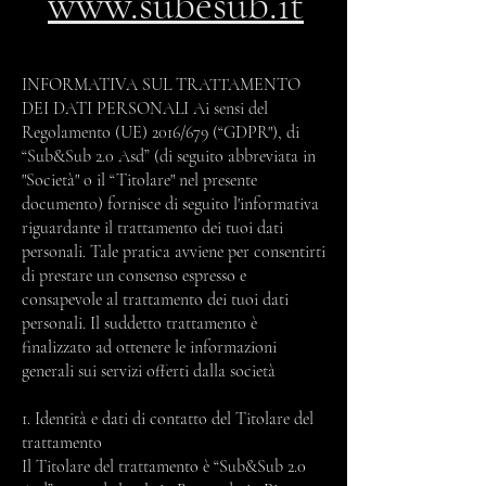
www.subesub.it
INFORMATIVA SUL TRATTAMENTO
DEI DATI PERSONALI Ai sensi del
Regolamento (UE) 2016/679 (“GDPR"), di
“Sub&Sub 2.0 Asd” (di seguito abbreviata in
"Società" o il “Titolare" nel presente
documento) fornisce di seguito l'informativa
riguardante il trattamento dei tuoi dati
personali. Tale pratica avviene per consentirti
di prestare un consenso espresso e
consapevole al trattamento dei tuoi dati
personali. Il suddetto trattamento è
finalizzato ad ottenere le informazioni
generali sui servizi offerti dalla società
1. Identità e dati di contatto del Titolare del
trattamento
Il Titolare del trattamento è “Sub&Sub 2.0