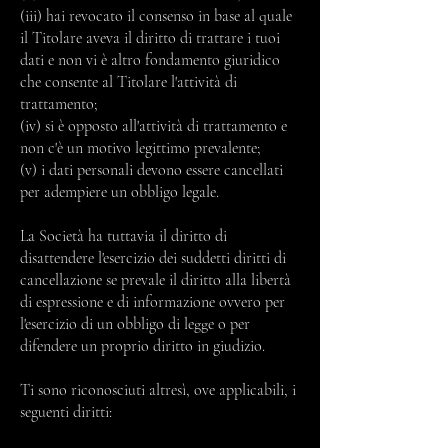
(iii) hai revocato il consenso in base al quale
il Titolare aveva il diritto di trattare i tuoi
dati e non vi è altro fondamento giuridico
che consente al Titolare l'attività di
trattamento;
(iv) si è opposto all'attività di trattamento e
non c'è un motivo legittimo prevalente;
(v) i dati personali devono essere cancellati
per adempiere un obbligo legale.
La Società ha tuttavia il diritto di
disattendere l'esercizio dei suddetti diritti di
cancellazione se prevale il diritto alla libertà
di espressione e di informazione ovvero per
l'esercizio di un obbligo di legge o per
difendere un proprio diritto in giudizio.
Ti sono riconosciuti altresì, ove applicabili, i
seguenti diritti: