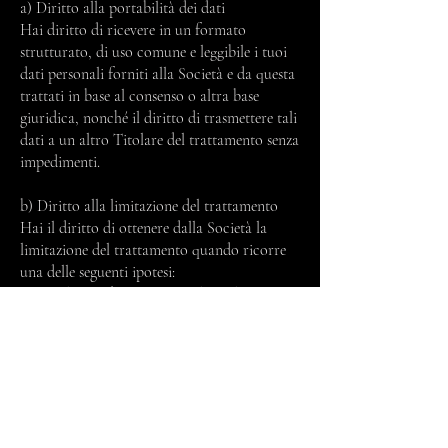
a) Diritto alla portabilità dei dati
Hai diritto di ricevere in un formato
strutturato, di uso comune e leggibile i tuoi
dati personali forniti alla Società e da questa
trattati in base al consenso o altra base
giuridica, nonché il diritto di trasmettere tali
dati a un altro Titolare del trattamento senza
impedimenti.
b) Diritto alla limitazione del trattamento
Hai il diritto di ottenere dalla Società la
limitazione del trattamento quando ricorre
una delle seguenti ipotesi:
(i) per il periodo necessario al Titolare per
verificare l'esattezza di tali dati personali che
ti riguardano di cui ha contestato l'esattezza;
(ii) in caso di trattamento illecito dei tuoi
dati personali;
(iii) anche se i tuoi dati personali non sono
necessari per le finalità del