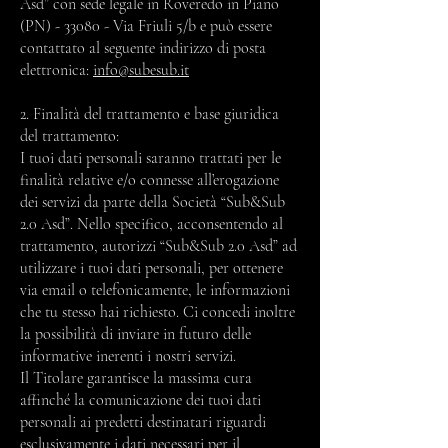
Asd” con sede legale in Roveredo in Piano
(PN) - 33080 - Via Friuli 5/b e può essere
contattato al seguente indirizzo di posta
elettronica:
info@subesub.it
2. Finalità del trattamento e base giuridica
del trattamento:
I tuoi dati personali saranno trattati per le
finalità relative e/o connesse all’erogazione
dei servizi da parte della Società “Sub&Sub
2.0 Asd”. Nello specifico, acconsentendo al
trattamento, autorizzi “Sub&Sub 2.0 Asd” ad
utilizzare i tuoi dati personali, per ottenere
via email o telefonicamente, le informazioni
che tu stesso hai richiesto. Ci concedi inoltre
la possibilità di inviare in futuro delle
informative inerenti i nostri servizi.
Il Titolare garantisce la massima cura
affinché la comunicazione dei tuoi dati
personali ai predetti destinatari riguardi
esclusivamente i dati necessari per il