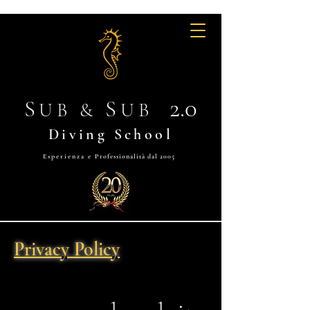
2.0
S
S
UB &
UB
Diving School
Esperienza e
Professionalità dal 2005
Privacy Policy